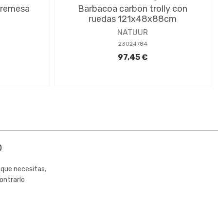
bremesa
Barbacoa carbon trolly con
ruedas 121x48x88cm
NATUUR
23024784
97,45 €
0
 que necesitas,
ontrarlo