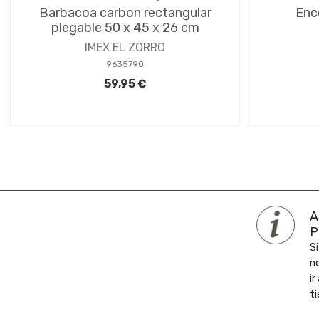
Barbacoa carbon rectangular
Enc
plegable 50 x 45 x 26 cm
IMEX EL ZORRO
9635790
59,95 €
A
P
Si
n
ir
ti