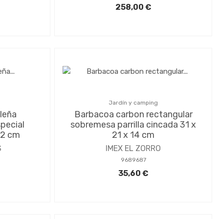
258,00 €
Jardín y camping
leña
Barbacoa carbon rectangular
pecial
sobremesa parrilla cincada 31 x
82 cm
21 x 14 cm
S
IMEX EL ZORRO
9689687
35,60 €