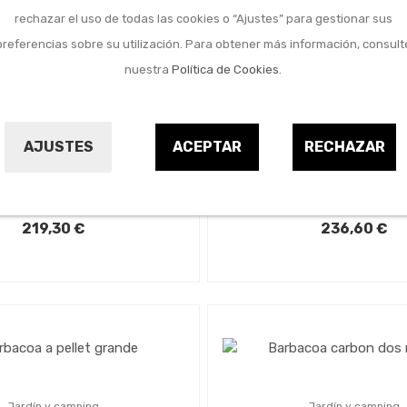
rechazar el uso de todas las cookies o “Ajustes” para gestionar sus
preferencias sobre su utilización. Para obtener más información, consult
nuestra
Política de Cookies
.
Jardín y camping
Jardín y camping
oa carbon sobremesa
Barbacoa carbon so
AJUSTES
ACEPTAR
RECHAZAR
assic ø 34 cm azul
classic ø 34 cm r
LOTUSGRILL
LOTUSGRILL
9715612
9715610
219,30 €
236,60 €
Jardín y camping
Jardín y camping