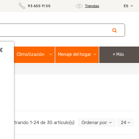
93 655 11 55
Tiendas
ES
×
Climatización
Menaje del hogar
+ Más
Mostrando 1-24 de 30 artículo(s)
Ordenar por:
24
o