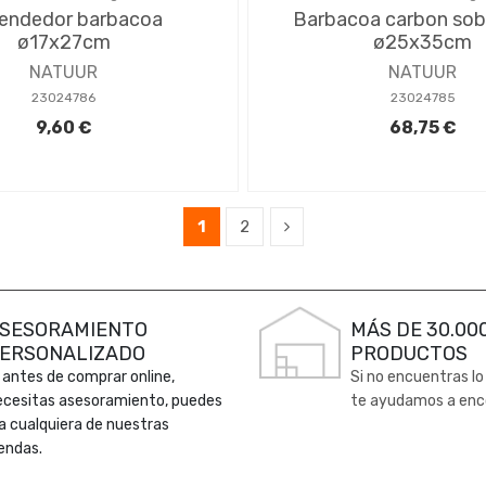
endedor barbacoa
Barbacoa carbon so
ø17x27cm
ø25x35cm
NATUUR
NATUUR
23024786
23024785
9,60 €
68,75 €
1
2
SESORAMIENTO
MÁS DE 30.00
ERSONALIZADO
PRODUCTOS
 antes de comprar online,
Si no encuentras lo
ecesitas asesoramiento, puedes
te ayudamos a enc
 a cualquiera de nuestras
endas.