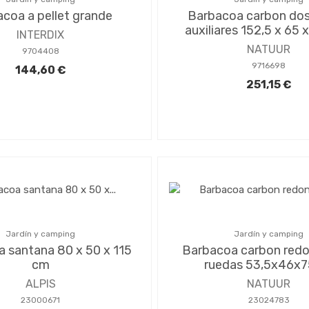
coa a pellet grande
Barbacoa carbon do
auxiliares 152,5 x 65 
INTERDIX
NATUUR
9704408
9716698
144,60 €
251,15 €
Jardín y camping
Jardín y camping
 santana 80 x 50 x 115
Barbacoa carbon red
cm
ruedas 53,5x46x
ALPIS
NATUUR
23000671
23024783