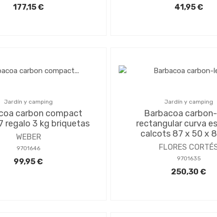
177,15 €
41,95 €
Jardín y camping
Jardín y camping
coa carbon compact
Barbacoa carbon-
7 regalo 3 kg briquetas
rectangular curva es
calcots 87 x 50 x 
WEBER
FLORES CORTÉ
9701646
9701635
99,95 €
250,30 €