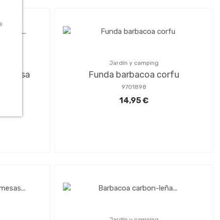
e
Jardín y camping
bremesa
Funda barbacoa corfu
oja
9701898
14,95 €
Jardín y camping