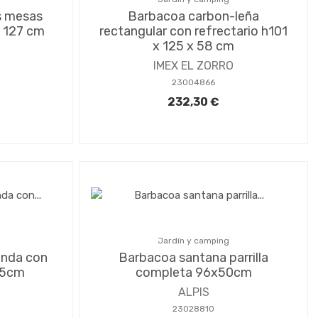
s mesas
Barbacoa carbon-leña
x 127 cm
rectangular con refrectario h101
x 125 x 58 cm
IMEX EL ZORRO
23004866
232,30 €
Jardín y camping
onda con
Barbacoa santana parrilla
75cm
completa 96x50cm
ALPIS
23028810