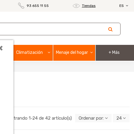
93 655 11 55
Tiendas
ES
×
Climatización
Menaje del hogar
+ Más
Mostrando 1-24 de 42 artículo(s)
Ordenar por:
24
o