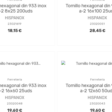
 hexagonal din 933 inox
Tornillo hexagonal din
-2 8x25 200uds
a-2 16x100 25u
HISPANOX
HISPANOX
23021619
23020051
18,15 €
28,45 €
Ferretería
Ferretería
 hexagonal din 933 inox
Tornillo hexagonal din
-2 16x60 25uds
a-2 12x60 50u
HISPANOX
HISPANOX
23020048
23020043
19,60 €
19,60 €