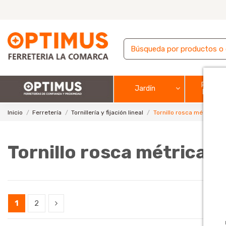
Pintura
Jardín
barnic
Inicio
Ferretería
Tornillería y fijación lineal
Tornillo rosca métrica in
Tornillo rosca métrica i
1
2