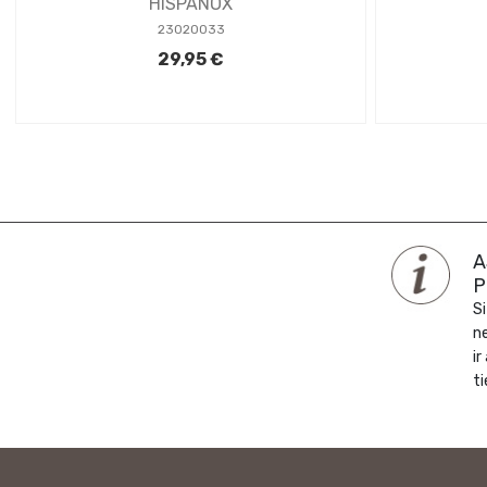
HISPANOX
23020033
29,95 €
A
P
Si
n
ir
ti