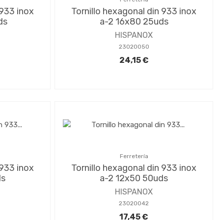
 933 inox
Tornillo hexagonal din 933 inox
ds
a-2 16x80 25uds
HISPANOX
23020050
24,15 €
Ferretería
 933 inox
Tornillo hexagonal din 933 inox
ds
a-2 12x50 50uds
HISPANOX
23020042
17,45 €