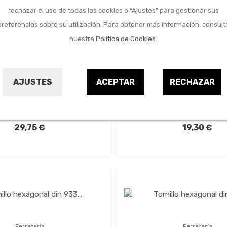
rechazar el uso de todas las cookies o “Ajustes” para gestionar sus
preferencias sobre su utilización. Para obtener más información, consult
nuestra
Política de Cookies
.
Ferretería
Ferretería
 hexagonal din 933 inox
Tornillo hexagonal din
AJUSTES
ACEPTAR
RECHAZAR
-2 12x100 50uds
a-2 10x35 100u
HISPANOX
HISPANOX
23021625
23021623
29,75 €
19,30 €
Ferretería
Ferretería