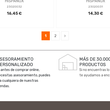
HISPANOX
HISPANOX
23020032
23020031
16,45 €
14,30 €
1
2
SESORAMIENTO
MÁS DE 30.00
ERSONALIZADO
PRODUCTOS
 antes de comprar online,
Si no encuentras lo
ecesitas asesoramiento, puedes
te ayudamos a enc
 a cualquiera de nuestras
endas.